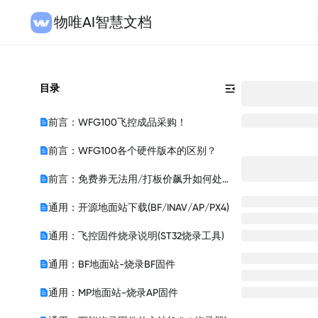
物唯AI智慧文档
目录
前言：WFG100飞控成品采购！
前言：WFG100各个硬件版本的区别？
前言：免费券无法用/打板价飙升如何处理？
通用：开源地面站下载(BF/INAV/AP/PX4)
通用：飞控固件烧录说明(ST32烧录工具)
通用：BF地面站-烧录BF固件
通用：MP地面站-烧录AP固件