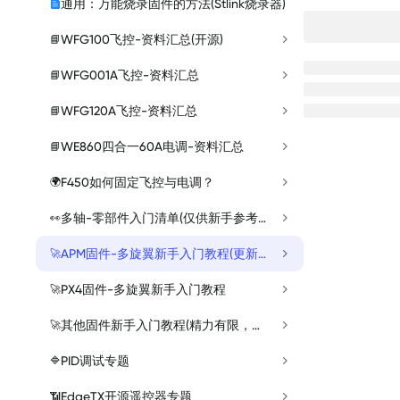
通用：万能烧录固件的方法(Stlink烧录器)
WFG100飞控-资料汇总(开源)
📘
WFG001A飞控-资料汇总
📘
WFG120A飞控-资料汇总
📘
WE860四合一60A电调-资料汇总
📘
F450如何固定飞控与电调？
🌍
多轴-零部件入门清单(仅供新手参考）
👀
APM固件-多旋翼新手入门教程(更新中)
🚀
PX4固件-多旋翼新手入门教程
🚀
其他固件新手入门教程(精力有限，待大朋逐步制作~~~~)
🚀
PID调试专题
🔷
EdgeTX开源遥控器专题
📶