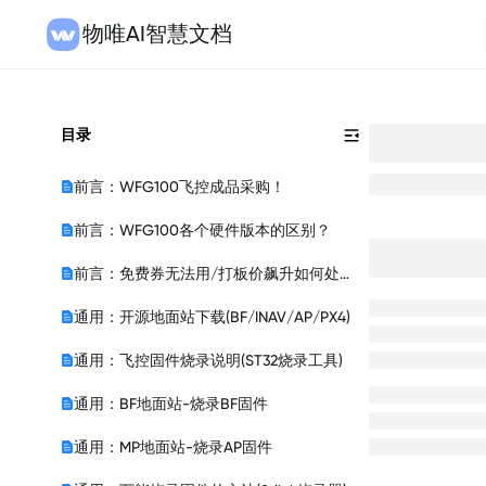
物唯AI智慧文档
目录
前言：WFG100飞控成品采购！
前言：WFG100各个硬件版本的区别？
前言：免费券无法用/打板价飙升如何处理？
通用：开源地面站下载(BF/INAV/AP/PX4)
通用：飞控固件烧录说明(ST32烧录工具)
通用：BF地面站-烧录BF固件
通用：MP地面站-烧录AP固件