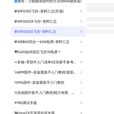
通用：万能烧录固件的方法(Stlink烧录器)
WFG100飞控-资料汇总(开源)
📘
WFG001A飞控-资料汇总
📘
WFG120A飞控-资料汇总
📘
WE860四合一60A电调-资料汇总
📘
F450如何固定飞控与电调？
🌍
多轴-零部件入门清单(仅供新手参考）
👀
APM固件-多旋翼新手入门教程(更新中)
🚀
PX4固件-多旋翼新手入门教程
🚀
其他固件新手入门教程(精力有限，待大朋逐步制作~~~~)
🚀
PID调试专题
🔷
EdgeTX开源遥控器专题
📶