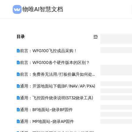
物唯AI智慧文档
目录
前言：WFG100飞控成品采购！
前言：WFG100各个硬件版本的区别？
前言：免费券无法用/打板价飙升如何处理？
通用：开源地面站下载(BF/INAV/AP/PX4)
通用：飞控固件烧录说明(ST32烧录工具)
通用：BF地面站-烧录BF固件
通用：MP地面站-烧录AP固件