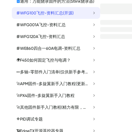
通用：万能烧录固件的方法(Stlink烧录器)
WFG100飞控-资料汇总(开源)
📘
WFG001A飞控-资料汇总
📘
WFG120A飞控-资料汇总
📘
WE860四合一60A电调-资料汇总
📘
F450如何固定飞控与电调？
🌍
多轴-零部件入门清单(仅供新手参考）
👀
APM固件-多旋翼新手入门教程(更新中)
🚀
PX4固件-多旋翼新手入门教程
🚀
其他固件新手入门教程(精力有限，待大朋逐步制作~~~~)
🚀
PID调试专题
🔷
EdgeTX开源遥控器专题
📶